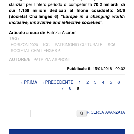
stanziati per l’intero periodo di competenza
70.2 miliardi, di
cui 1.158 milioni dedicati al filone cosiddetto SC6
(Societal Challenges 6) “
Europe in a changing world:
inclusive, innovative and reflective societies
”
.
Articolo a cura di:
Patrizia Asproni
TAG:
HORIZON 2020
ICC
PATRIMONIO CULTURALE
SC6
SOCIETAL CHALLENGES 6
AUTORE/I:
PATRIZIA ASPRONI
Pubblicato il:
15/01/2018 - 00:02
Pagine
« PRIMA
‹ PRECEDENTE
1
2
3
4
5
6
7
8
9
Form di ricerca
Cerca
RICERCA AVANZATA