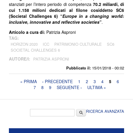
stanziati per l’intero periodo di competenza
70.2 miliardi, di
cui 1.158 milioni dedicati al filone cosiddetto SC6
(Societal Challenges 6) “
Europe in a changing world:
inclusive, innovative and reflective societies
”
.
Articolo a cura di:
Patrizia Asproni
TAG:
HORIZON 2020
ICC
PATRIMONIO CULTURALE
SC6
SOCIETAL CHALLENGES 6
AUTORE/I:
PATRIZIA ASPRONI
Pubblicato il:
15/01/2018 - 00:02
Pagine
« PRIMA
‹ PRECEDENTE
1
2
3
4
5
6
7
8
9
SEGUENTE ›
ULTIMA »
Form di ricerca
Cerca
RICERCA AVANZATA