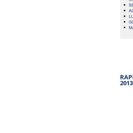
S
A
L
G
M
RAP
2013