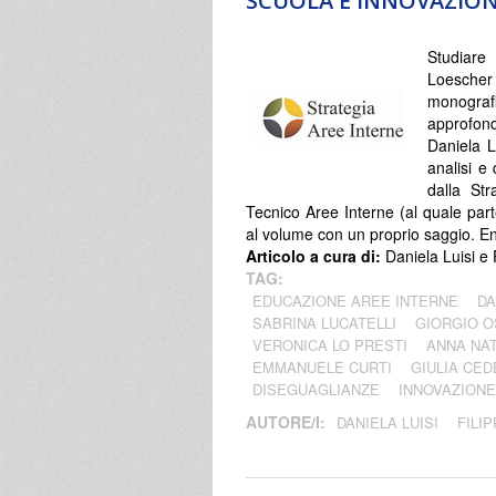
SCUOLA E INNOVAZION
Studiare 
Loescher
monograf
approfond
Daniela Lu
analisi e 
dalla St
Tecnico Aree Interne (al quale par
al volume con un proprio saggio. Ent
Articolo a cura di:
Daniela Luisi e F
TAG:
EDUCAZIONE AREE INTERNE
DA
SABRINA LUCATELLI
GIORGIO O
VERONICA LO PRESTI
ANNA NAT
EMMANUELE CURTI
GIULIA CE
DISEGUAGLIANZE
INNOVAZIONE
AUTORE/I:
DANIELA LUISI
FILI