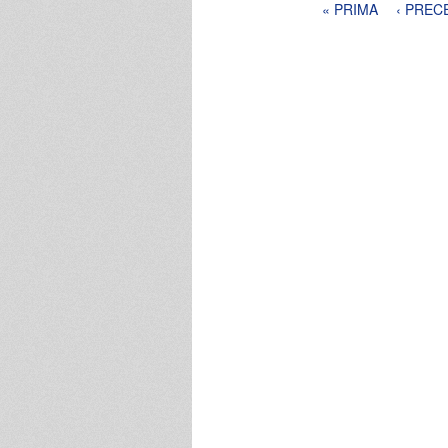
Pagine
« PRIMA
‹ PREC