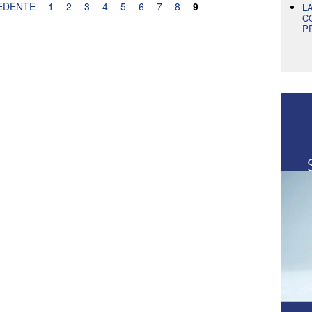
EDENTE
1
2
3
4
5
6
7
8
9
L
C
P