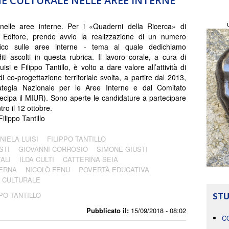
E CULTURALE NELLE AREE INTERNE
nelle aree interne. Per i «Quaderni della Ricerca» di
 Editore, prende avvio la realizzazione di un numero
ico sulle aree interne - tema al quale dedichiamo
iti ascolti in questa rubrica. Il lavoro corale, a cura di
isi e Filippo Tantillo, è volto a dare valore all’attività di
di co-progettazione territoriale svolta, a partire dal 2013,
rategia Nazionale per le Aree Interne e dal Comitato
tecipa il MIUR). Sono aperte le candidature a partecipare
ro il 12 ottobre.
ilippo Tantillo
NIELA LUISI
FILIPPO TANTILLO
STI
GIOVANNI CORROSIO
SIMONE GIUSTI
ALI
ILDA CULTI
CATTERINA SEIA
DERNA
NICOLÒ FENU
POVERTÀ EDUCATIVA
 CULTURALE
PPO TANTILLO
STU
Pubblicato il:
15/09/2018 - 08:02
C