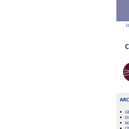
C
C
ARC
G
D
N
O