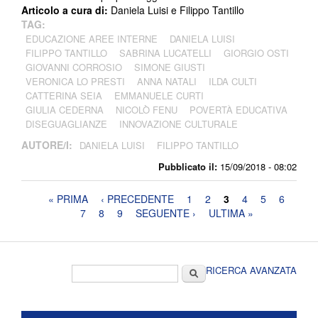
Articolo a cura di:
Daniela Luisi e Filippo Tantillo
TAG:
EDUCAZIONE AREE INTERNE
DANIELA LUISI
FILIPPO TANTILLO
SABRINA LUCATELLI
GIORGIO OSTI
GIOVANNI CORROSIO
SIMONE GIUSTI
VERONICA LO PRESTI
ANNA NATALI
ILDA CULTI
CATTERINA SEIA
EMMANUELE CURTI
GIULIA CEDERNA
NICOLÒ FENU
POVERTÀ EDUCATIVA
DISEGUAGLIANZE
INNOVAZIONE CULTURALE
AUTORE/I:
DANIELA LUISI
FILIPPO TANTILLO
Pubblicato il:
15/09/2018 - 08:02
Pagine
« PRIMA
‹ PRECEDENTE
1
2
3
4
5
6
7
8
9
SEGUENTE ›
ULTIMA »
Form di ricerca
Cerca
RICERCA AVANZATA