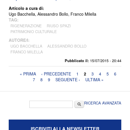
Articolo a cura di:
Ugo Bacchella, Alessandro Bollo, Franco Milella
TAG:
RIGENERAZIONE
RIUSO SPAZI
PATRIMONIO CULTURALE
AUTORE/I:
UGO BACCHELLA
ALESSANDRO BOLLO
FRANCO MILELLA
Pubblicato il:
15/07/2015 - 20:44
Pagine
« PRIMA
‹ PRECEDENTE
1
2
3
4
5
6
7
8
9
SEGUENTE ›
ULTIMA »
Form di ricerca
Cerca
RICERCA AVANZATA
ISCRIVITI ALLA NEWSLETTER