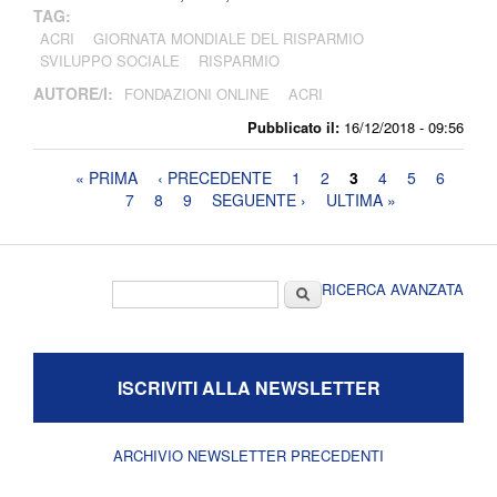
TAG:
ACRI
GIORNATA MONDIALE DEL RISPARMIO
SVILUPPO SOCIALE
RISPARMIO
AUTORE/I:
FONDAZIONI ONLINE
ACRI
Pubblicato il:
16/12/2018 - 09:56
Pagine
« PRIMA
‹ PRECEDENTE
1
2
3
4
5
6
7
8
9
SEGUENTE ›
ULTIMA »
Form di ricerca
Cerca
RICERCA AVANZATA
ISCRIVITI ALLA NEWSLETTER
ARCHIVIO NEWSLETTER PRECEDENTI