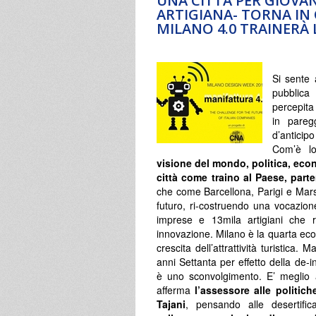
UNA CITTÀ PER GIOVAN
ARTIGIANA- TORNA IN 
MILANO 4.0 TRAINERÀ L
Si sente 
pubblica
percepita
in pareg
d’anticip
Com’è l
visione del mondo, politica, econo
città come traino al Paese, part
che come Barcellona, Parigi e Marsi
futuro, ri-costruendo una vocazione
imprese e 13mila artigiani che 
innovazione. Milano è la quarta ec
crescita dell’attrattività turistica
anni Settanta per effetto della de-
è uno sconvolgimento. E’ meglio a
afferma
l’assessore alle politich
Tajani
, pensando alle desertifica