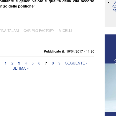
litante e generi valore e qualità della vita occorre
L
ntro delle politiche”
C
P
TINA TAJANI
CARIPLO FACTORY
MICELLI
Pubblicato il:
19/04/2017 - 11:30
1
2
3
4
5
6
7
8
9
SEGUENTE ›
ULTIMA »