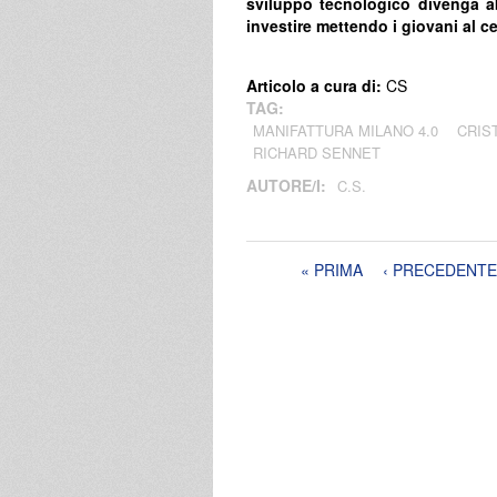
sviluppo tecnologico divenga abi
investire mettendo i giovani al ce
Articolo a cura di:
CS
TAG:
MANIFATTURA MILANO 4.0
CRIS
RICHARD SENNET
AUTORE/I:
C.S.
Pagine
« PRIMA
‹ PRECEDENTE