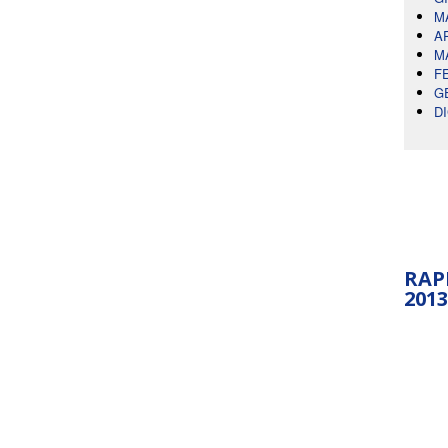
M
A
M
F
G
D
RAP
2013