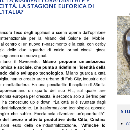
I. LA MANIFATTURA-DIGITALE E
CITTÀ. LA STAGIONE EUFORICA DI
’ITALIA?
ancora l’eco degli applausi a scena aperta dall’opinione
 internazionale per la Milano del Salone del Mobile,
 al centro di un nuovo ri-nascimento e la città, con derby
gio delle due squadre di calcio ormai cinesi, gioca
o segnando un nuovo goal.
ontano il Novecento.
Milano propone un’ambiziosa
mica e sociale, che punta a ridefinire l’identità della
endo dallo sviluppo tecnologico
. Milano guarda a città
glia, hanno creato aree urbane di Fab City, industrie del
 manifatturiera. Ha una peculiarità: il capitale di 36mila
rappresentano un quarto del suo PIL, sul quale fare
onomia europea per crescita, è seconda solo a Berlino per
. Ma ha conosciuto up e down. “La città si è svuotata dagli
industrializzazione. La trasformazione tecnologica epocale
STU
gire che subire. Facciamola diventare un’opportunità”,
e del lavoro e attività produttive della Città, Cristina
C
zioni esito della de-industrializzazione.
“Affinchè lo