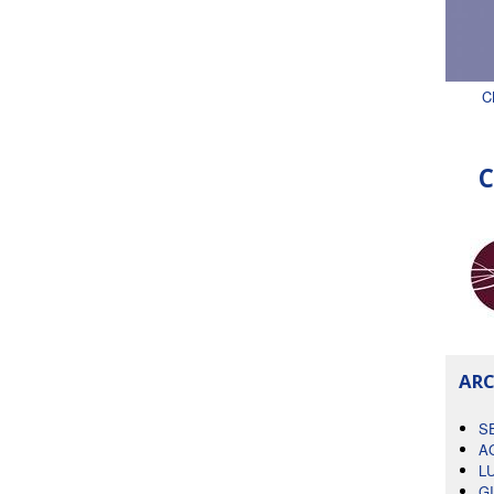
C
C
ARC
S
A
L
G