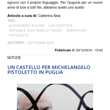
ognuno con il proprio linguaggio. P
er l’augurio per un nuovo
anno di luce a tutti Voi, abbiamo scelto uno scatto
Articolo a cura di:
Catterina Seia
TAG:
ALESSANDRO BULGINI
LUCI D'ARTISTA
OSPEDALE SANT’ANNA DI TORINO
REBIRTH-DAY
PISTOLETTO
AUTORE/I:
CATTERINA SEIA
Pubblicato il:
23/12/2015 - 15:02
NOTIZIE
UN CASTELLO PER MICHELANGELO
PISTOLETTO IN PUGLIA