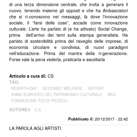
di una terza dimensione centrale, che invita a generare il
nuovo, tenendo insieme gli opposti e che ha Ambasciatori
che si ri-conoscono nei messaggi, là dove l’innovazione
sociale, il “farsi delle cose”, accade come innovazione
culturale. L’arte ha parlato di (e ha attivato) Social Change,
prima dell’arrivo dei temi sulla stampa generalista. Ha
parlato di sostenibilità prima del risveglio delle imprese, di
economia circolare e condivisa, di nuovi paradigmi
nell’educazione. Prima del mantra della ri-generazione.
Forse vale la pena vederla, praticarla e ascoltarla
Articolo a cura di:
CS
TAG:
REBIRTH-DAY
SECONDO WELFARE
REPORT
ANNO EUROPEO DEL PATRIMONIO CULTURALE
BES
FONDAZIONE POLDI PEZZOLI
AUTORE/I:
C.S.
Pubblicato il:
20/12/2017 - 22:42
LA PAROLA AGLI ARTISTI