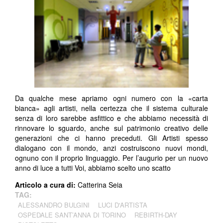
Da qualche mese apriamo ogni numero con la «carta
bianca» agli artisti, nella certezza che il sistema culturale
senza di loro sarebbe asfittico e che abbiamo necessità di
rinnovare lo sguardo, anche sul patrimonio creativo delle
generazioni che ci hanno preceduti.
Gli Artisti spesso
dialogano con il mondo, anzi costruiscono nuovi mondi,
ognuno con il proprio linguaggio. P
er l’augurio per un nuovo
anno di luce a tutti Voi, abbiamo scelto uno scatto
Articolo a cura di:
Catterina Seia
TAG:
ALESSANDRO BULGINI
LUCI D'ARTISTA
OSPEDALE SANT’ANNA DI TORINO
REBIRTH-DAY