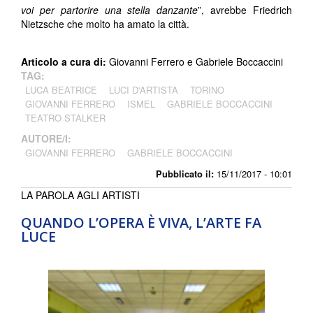
voi per partorire una stella danzante
”, avrebbe Friedrich
Nietzsche che molto ha amato la città.
Articolo a cura di:
Giovanni Ferrero e Gabriele Boccaccini
TAG:
LUCA BEATRICE
LUCI D'ARTISTA
TORINO
GIOVANNI FERRERO
ISMEL
GABRIELE BOCCACCINI
TEATRO STALKER
AUTORE/I:
GIOVANNI FERRERO
GABRIELE BOCCACCINI
Pubblicato il:
15/11/2017 - 10:01
LA PAROLA AGLI ARTISTI
QUANDO L’OPERA È VIVA, L’ARTE FA
LUCE