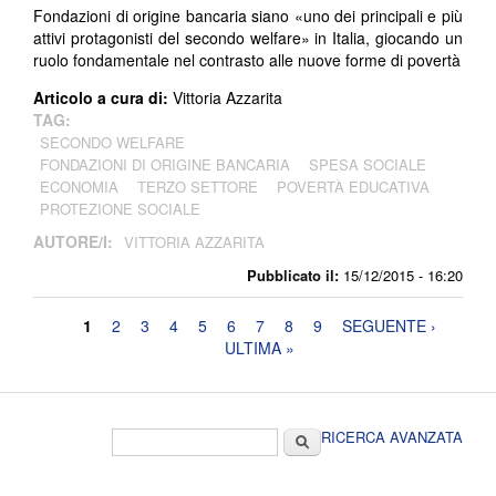
Fondazioni di origine bancaria siano «uno dei principali e più
attivi protagonisti del secondo welfare» in Italia, giocando un
ruolo fondamentale nel contrasto alle nuove forme di povertà
Articolo a cura di:
Vittoria Azzarita
TAG:
SECONDO WELFARE
FONDAZIONI DI ORIGINE BANCARIA
SPESA SOCIALE
ECONOMIA
TERZO SETTORE
POVERTÀ EDUCATIVA
PROTEZIONE SOCIALE
AUTORE/I:
VITTORIA AZZARITA
Pubblicato il:
15/12/2015 - 16:20
Pagine
1
2
3
4
5
6
7
8
9
SEGUENTE ›
ULTIMA »
Form di ricerca
Cerca
RICERCA AVANZATA