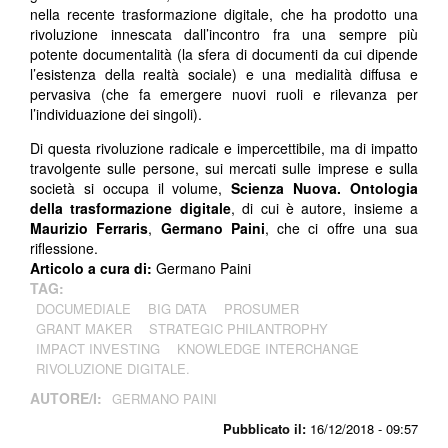
nella recente trasformazione digitale, che ha prodotto una
rivoluzione innescata dall’incontro fra una sempre più
potente documentalità (la sfera di documenti da cui dipende
l’esistenza della realtà sociale) e una medialità diffusa e
pervasiva (che fa emergere nuovi ruoli e rilevanza per
l’individuazione dei singoli).
Di questa rivoluzione radicale e impercettibile, ma di impatto
travolgente sulle persone, sui mercati sulle imprese e sulla
società si occupa il volume,
Scienza Nuova. Ontologia
della trasformazione digitale
, di cui è autore, insieme a
Maurizio Ferraris
,
Germano Paini
, che ci offre una sua
riflessione.
Articolo a cura di:
Germano Paini
TAG:
DOCUMEDIALE
BIG DATA
PROSUMER
GRANT MAKER
STRATEGIC PHILANTROPHY
IMPACT INVESTING
KNOWLEDGE INTERCHANGE
RIVOLUZIONE DIGITALE.
AUTORE/I:
GERMANO PAINI
Pubblicato il:
16/12/2018 - 09:57