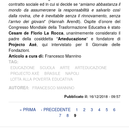
contratto sociale ed in cui si decide se “
amiamo abbastanza il
mondo da assumercene la responsabilità e salvarlo così
dalla rovina, che è inevitabile senza il rinnovamento, senza
l’arrivo dei giovani
” (Hannah Arendt). Ospite d’onore del
Congresso Mondiale della Trasformazione Educativa è stato
Cesare de Florio La Rocca
, unanimemente considerato il
padre della cosiddetta "
Arteducazione
” e fondatore di
Projecto Axé
, qui intervistato per Il Giornale delle
Fondazioni
.
Articolo a cura di:
Francesco Mannino
TAG:
EDUCAZIONE
SCUOLA
ARTE
ARTEDUCAZIONE
PROJECTO AXÈ
BRASILE
NAPOLI
LOTTA ALLA POVERTÀ EDUCATIVA
AUTORE/I:
FRANCESCO MANNINO
Pubblicato il:
16/12/2018 - 09:57
Pagine
« PRIMA
‹ PRECEDENTE
1
2
3
4
5
6
7
8
9