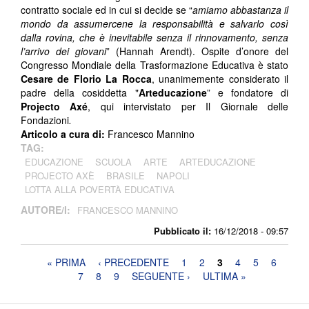
contratto sociale ed in cui si decide se “
amiamo abbastanza il
mondo da assumercene la responsabilità e salvarlo così
dalla rovina, che è inevitabile senza il rinnovamento, senza
l’arrivo dei giovani
” (Hannah Arendt). Ospite d’onore del
Congresso Mondiale della Trasformazione Educativa è stato
Cesare de Florio La Rocca
, unanimemente considerato il
padre della cosiddetta "
Arteducazione
” e fondatore di
Projecto Axé
, qui intervistato per Il Giornale delle
Fondazioni
.
Articolo a cura di:
Francesco Mannino
TAG:
EDUCAZIONE
SCUOLA
ARTE
ARTEDUCAZIONE
PROJECTO AXÈ
BRASILE
NAPOLI
LOTTA ALLA POVERTÀ EDUCATIVA
AUTORE/I:
FRANCESCO MANNINO
Pubblicato il:
16/12/2018 - 09:57
Pagine
« PRIMA
‹ PRECEDENTE
1
2
3
4
5
6
7
8
9
SEGUENTE ›
ULTIMA »