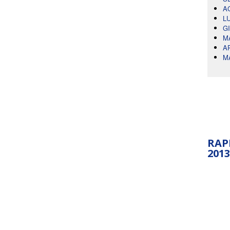
A
L
G
M
A
M
RAP
2013