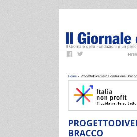
HO
Tu sei qui
Home
» ProgettoDiventerò Fondazione Bracc
PROGETTODIVE
BRACCO