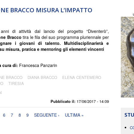
NE BRACCO MISURA L’IMPATTO
nni di attività dal lancio del progetto “Diventerò”,
one Bracco
tira le fila del suo programma pluriennale per
nare i giovani di talento. Multidisciplinarietà e
su misura, pratica e mentoring gli elementi vincenti
a cura di:
Francesca Panzarin
NE BRACCO
DIANA BRACCO
ELENA CENTEMERO
NO
TIRESIA
N
Pubblicato il:
17/06/2017 - 14:09
STU
6
7
8
9
SEGUENTE ›
ULTIMA »
C