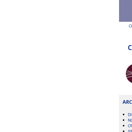
C
C
ARC
D
N
O
S