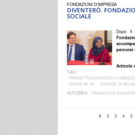
FONDAZIONI D'IMPRESA
DIVENTERÒ. FONDAZIO
SOCIALE
Dopo 5 a
Fondazi
accompag
percorsi 
Articolo 
TAG:
PROGETTODIVENTERÒ FONDAZIO
SPEED MI UP
COMUNE DI MILA
AUTORE/I:
FRANCESCA PANZARI
Pagine
1
2
3
4
5