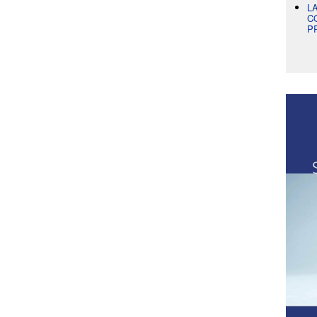
L
C
P