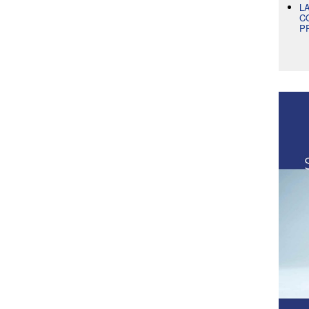
L
C
P