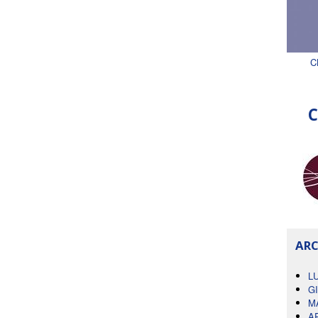
C
C
ARC
L
G
M
A