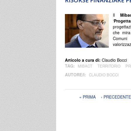
RISORSE FINANZIARE 
Il
Mib
‘
Progett
progettazi
che mira 
Comuni c
valorizzaz
Articolo a cura di:
Claudio Bocci
TAG:
MIBACT
TERRITORIO
PR
AUTORE/I:
CLAUDIO BOCCI
Pagine
« PRIMA
‹ PRECEDENTE