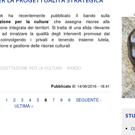
PER LA PROGETTUALITÀ STRATEGICA
act
ha recentemente pubblicato il bando sulla
azione per la cultura
’ che assegna risorse alla
one integrata dei territori. Si tratta di una sfida rilevante
ad innalzare la qualità degli interventi promossi dai
oinvolgendo i privati e tenendo insieme tutela,
ione e gestione delle risorse culturali
OGETTAZIONE PER LA CULTURA
BANDO
Pubblicato il:
14/06/2016 - 18:41
1
2
3
4
5
6
7
8
9
SEGUENTE ›
ULTIMA »
STU
C