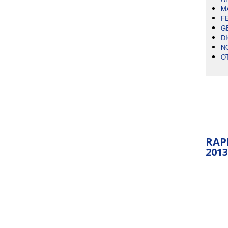
M
F
G
D
N
O
RAP
2013