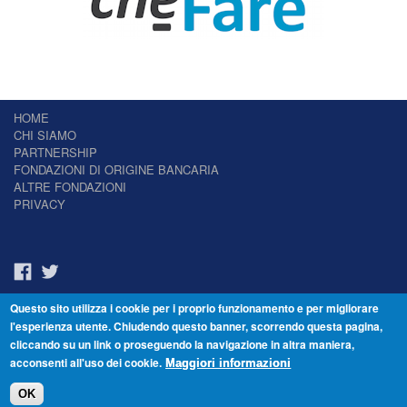
HOME
CHI SIAMO
PARTNERSHIP
FONDAZIONI DI ORIGINE BANCARIA
ALTRE FONDAZIONI
PRIVACY
Questo sito utilizza i cookie per i proprio funzionamento e per migliorare
Il Giornale delle Fondazioni - Periodico telematico
l'esperienza utente. Chiudendo questo banner, scorrendo questa pagina,
Reg. Tribunale n.7 del 22/07/2014 – ISSN 2421-2466
cliccando su un link o proseguendo la navigazione in altra maniera,
© Fondazione Venezia 2000 - Dorsoduro 3488/U - 30123 Venezia - Italia -
acconsenti all'uso dei cookie.
C.F. 94046390277
Maggiori informazioni
OK