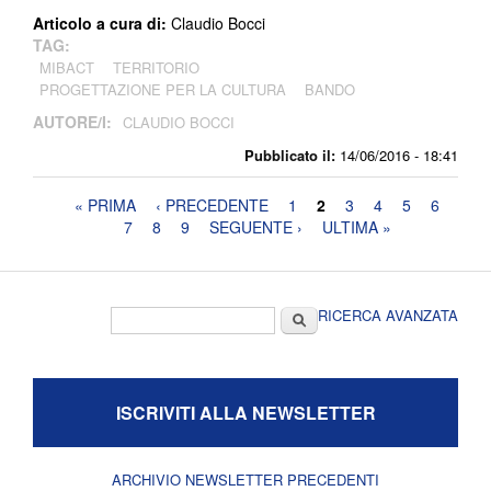
Articolo a cura di:
Claudio Bocci
TAG:
MIBACT
TERRITORIO
PROGETTAZIONE PER LA CULTURA
BANDO
AUTORE/I:
CLAUDIO BOCCI
Pubblicato il:
14/06/2016 - 18:41
Pagine
« PRIMA
‹ PRECEDENTE
1
2
3
4
5
6
7
8
9
SEGUENTE ›
ULTIMA »
Form di ricerca
Cerca
RICERCA AVANZATA
ISCRIVITI ALLA NEWSLETTER
ARCHIVIO NEWSLETTER PRECEDENTI