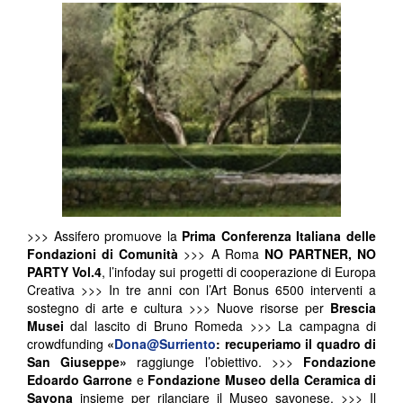
>>> Assifero promuove la
Prima Conferenza Italiana delle
Fondazioni di Comunità
>>> A Roma
NO PARTNER, NO
PARTY Vol.4
, l’infoday sui progetti di cooperazione di Europa
Creativa >>> In tre anni con l’Art Bonus 6500 interventi a
sostegno di arte e cultura >>> Nuove risorse per
Brescia
Musei
dal lascito di Bruno Romeda >>> La campagna di
crowdfunding
«
Dona@Surriento
: recuperiamo il quadro di
San Giuseppe»
raggiunge l’obiettivo. >>>
Fondazione
Edoardo Garrone
e
Fondazione Museo della Ceramica di
Savona
insieme per rilanciare il Museo savonese. >>> Il