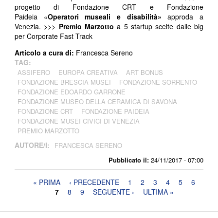
progetto di Fondazione CRT e Fondazione
Paideia «
Operatori museali e disabilità»
approda a
Venezia. >>>
Premio Marzotto
a 5 startup scelte dalle big
per Corporate Fast Track
Articolo a cura di:
Francesca Sereno
TAG:
ASSIFERO
EUROPA CREATIVA
ART BONUS
FONDAZIONE BRESCIA MUSEI
FONDAZIONE SORRENTO
FONDAZIONE EDOARDO GARRONE
FONDAZIONE MUSEO DELLA CERAMICA DI SAVONA
FONDAZIONE CRT
FONDAZIONE PAIDEIA
FONDAZIONE MUSEI CIVICI DI VENEZIA
PREMIO MARZOTTO
AUTORE/I:
FRANCESCA SERENO
Pubblicato il:
24/11/2017 - 07:00
Pagine
« PRIMA
‹ PRECEDENTE
1
2
3
4
5
6
7
8
9
SEGUENTE ›
ULTIMA »