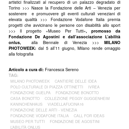
artistici finalizzati al recupero di un palazzo degradato di
Torino >>> Nasce la Fondazione delle Arti – Venezia per
sostenere e promuovere gli eventi culturali veneziani di
elevata qualità >>> Fondazione Vodafone Italia premia
progetti che avvicinano le persone con disabilità allo sport
>>> Il progetto «Museo Per Tutti»
, promosso da
Fondazione De Agostini e dall’associazione L’abilità
onlus,
alla Biennale di Venezia >>>
MILANO
PHOTOWEEK:
dal 5 all’11 giugno, Milano rende omaggio
alla fotografia
Articolo a cura di:
Francesca Sereno
TAG:
MILANO PHOTOWEEK
CANTIERE DELLE IDEA
POLO CULTURALE DI PIAZZA OTTINETTI
IVREA
FONDAZIONE GUELPA
FONDAZIONE BONOTTO
CASA BONOTTO
COLLEZIONE PEGGY GUGGENHEIM
KANINCHENHAUS
VIADELLAFUCINA16
FONDAZIONE DELLE ARTI - VENEZIA
FONDAZIONE VODAFONE ITALIA
CALL FOR IDEAS
MUSEO PER TUTTI
FONDAZIONE DE AGOSTINI
L’ABILITÀ ONLUS