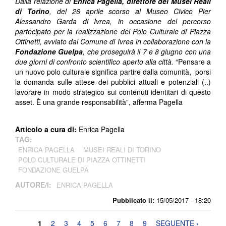
Dalla relazione di
Enrica Pagella, direttore dei Musei Reali
di Torino
, del 26 aprile scorso al Museo Civico Pier
Alessandro Garda di Ivrea, in occasione del percorso
partecipato per la realizzazione del Polo Culturale di Piazza
Ottinetti, avviato dal Comune di Ivrea in collaborazione con la
Fondazione Guelpa
, che proseguirà il 7 e 8 giugno con una
due giorni di confronto scientifico aperto alla città.
“Pensare a
un nuovo polo culturale significa partire dalla comunità, porsi
la domanda sulle attese dei pubblici attuali e potenziali (..)
lavorare in modo strategico sui contenuti identitari di questo
asset. È una grande responsabilità”, afferma Pagella
Articolo a cura di:
Enrica Pagella
TAG:
ENRICA PAGELLA
MUSEI REALI DI TORINO
POLO CULTURALE DI PIAZZA OTTINETTI
FONDAZIONE GUELPA
AUTORE/I:
ENRICA PAGELLA
Pubblicato il:
15/05/2017 - 18:20
Pagine
1
2
3
4
5
6
7
8
9
SEGUENTE ›