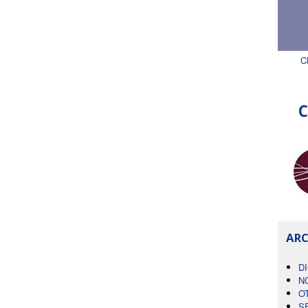
C
C
ARC
D
N
O
S