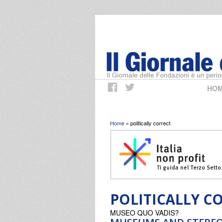
HO
Tu sei qui
Home
» politically correct
POLITICALLY C
MUSEO QUO VADIS?