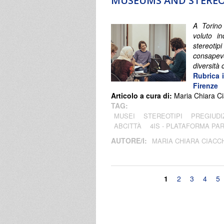
MUSEUMS AND STERE
A Torino 
voluto in
stereot
consapevol
diversità 
Rubrica 
Firenze
Articolo a cura di:
Maria Chiara Ci
TAG:
MUSEI
STEREOTIPI
PREGIUDI
ABCITTÀ
4IS - PLATAFORMA PA
AUTORE/I:
MARIA CHIARA CIACC
Pagine
1
2
3
4
5