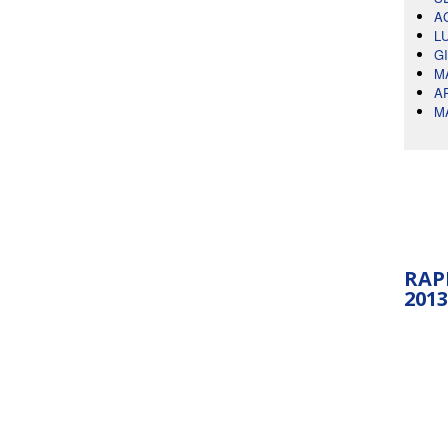
A
L
G
M
A
M
RAP
2013