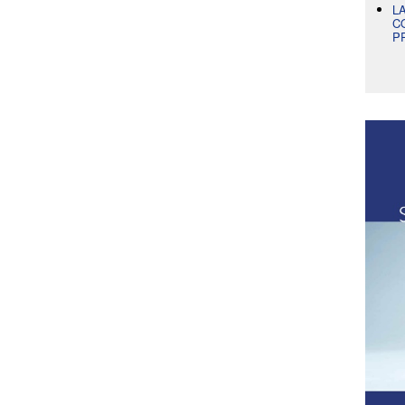
L
C
P