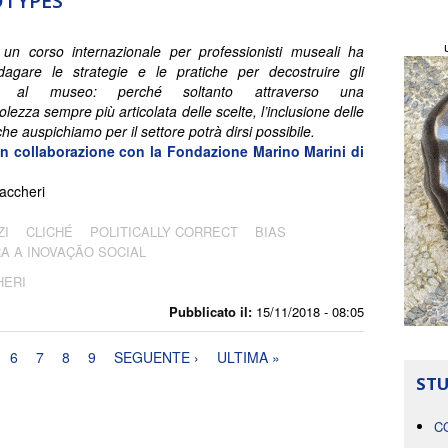
OTYPES
un corso internazionale per professionisti museali ha
dagare le strategie e le pratiche per decostruire gli
ipi al museo: perché soltanto attraverso una
ezza sempre più articolata delle scelte, l’inclusione delle
che auspichiamo per il settore potrà dirsi possibile.
in collaborazione con la Fondazione Marino Marini di
accheri
ZI
CLICHÉ
POLITICALLY CORRECT
BIAS
RA A INOVAÇÃO SOCIAL
HERI
Pubblicato il:
15/11/2018 - 08:05
6
7
8
9
SEGUENTE ›
ULTIMA »
STU
C