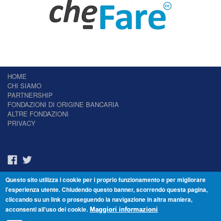
HOME
CHI SIAMO
PARTNERSHIP
FONDAZIONI DI ORIGINE BANCARIA
ALTRE FONDAZIONI
PRIVACY
Questo sito utilizza i cookie per i proprio funzionamento e per migliorare
Il Giornale delle Fondazioni - Periodico telematico
l'esperienza utente. Chiudendo questo banner, scorrendo questa pagina,
Reg. Tribunale n.7 del 22/07/2014 – ISSN 2421-2466
cliccando su un link o proseguendo la navigazione in altra maniera,
© Fondazione Venezia 2000 - Dorsoduro 3488/U - 30123 Venezia - Italia -
acconsenti all'uso dei cookie.
C.F. 94046390277
Maggiori informazioni