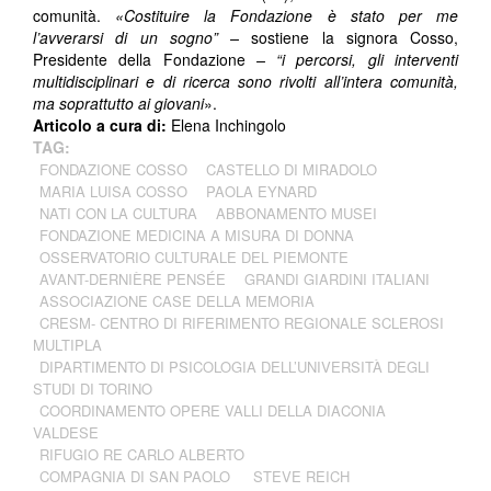
comunità.
«Costituire la Fondazione è stato per me
l’avverarsi di un sogno” –
sostiene la signora Cosso,
Presidente della Fondazione
– “i percorsi, gli interventi
multidisciplinari e di ricerca sono rivolti all’intera comunità,
ma soprattutto ai giovani
».
Articolo a cura di:
Elena Inchingolo
TAG:
FONDAZIONE COSSO
CASTELLO DI MIRADOLO
MARIA LUISA COSSO
PAOLA EYNARD
NATI CON LA CULTURA
ABBONAMENTO MUSEI
FONDAZIONE MEDICINA A MISURA DI DONNA
OSSERVATORIO CULTURALE DEL PIEMONTE
AVANT-DERNIÈRE PENSÉE
GRANDI GIARDINI ITALIANI
ASSOCIAZIONE CASE DELLA MEMORIA
CRESM- CENTRO DI RIFERIMENTO REGIONALE SCLEROSI
MULTIPLA
DIPARTIMENTO DI PSICOLOGIA DELL’UNIVERSITÀ DEGLI
STUDI DI TORINO
COORDINAMENTO OPERE VALLI DELLA DIACONIA
VALDESE
RIFUGIO RE CARLO ALBERTO
COMPAGNIA DI SAN PAOLO
STEVE REICH