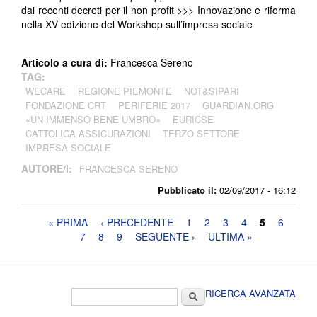
dai recenti decreti per il non profit >>> Innovazione e riforma
nella XV edizione del Workshop sull’impresa sociale
Articolo a cura di:
Francesca Sereno
TAG:
WECARE
REGIONE PIEMONTE
NOT&SIPARI
FONDAZIONE CRT
PERIFERIE 2017
GUARDIAN.ORG
«UN IMMENSO BENE UMBRO»
EURICSE
CATTOLICA ASSICURAZIONI
TERZO SETTORE
IMPRESA SOCIALE
AUTORE/I:
FRANCESCA SERENO
Pubblicato il:
02/09/2017 - 16:12
Pagine
« PRIMA
‹ PRECEDENTE
1
2
3
4
5
6
7
8
9
SEGUENTE ›
ULTIMA »
Form di ricerca
Cerca
RICERCA AVANZATA