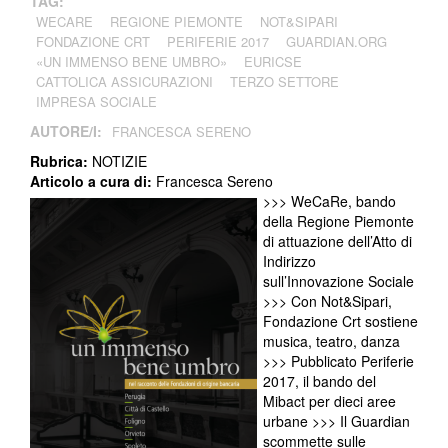
TAG:
WECARE
REGIONE PIEMONTE
NOT&SIPARI
FONDAZIONE CRT
PERIFERIE 2017
GUARDIAN.ORG
«UN IMMENSO BENE UMBRO»
EURICSE
CATTOLICA ASSICURAZIONI
TERZO SETTORE
IMPRESA SOCIALE
AUTORE/I:
FRANCESCA SERENO
Rubrica:
NOTIZIE
Articolo a cura di:
Francesca Sereno
>>> WeCaRe, bando
della Regione Piemonte
di attuazione dell’Atto di
Indirizzo
sull’Innovazione Sociale
>>> Con Not&Sipari,
Fondazione Crt sostiene
musica, teatro, danza
>>> Pubblicato Periferie
2017, il bando del
Mibact per dieci aree
urbane >>> Il Guardian
scommette sulle