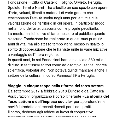
Fondazione – Città di Castello, Foligno, Orvieto, Perugia,
Spoleto, Terni e Narni – ha allestito un suo spazio con opere
d’arte, volumi, filmati e materiali di vario genere che
testimoniano l’attività svolta negli anni per la tutela e la
valorizzazione del territorio in cui opera, in particolar modo
nell’ambito dell’arte, ciascuna con le proprie peculiarità.
La mostra ha l’obiettivo di far conoscere al pubblico quanto
ciascuna Fondazione ha realizzato in questi suoi primi 25
anni di vita, ma allo stesso tempo viene messo in risalto lo
spirito di cooperazione che le ha viste unite in varie iniziative
a vantaggio dell’intera regione.
In questi anni, le sei Fondazioni hanno stanziato 380 milioni
di euro in tantissimi settori come ad esempio: sanità, ricerca
scientifica, volontariato. Non poteva quindi mancare anche il
settore della cultura, in corso Vannucci 39 a Perugia.
Viaggio in cinque tappe nella riforma del terzo settore
Da settembre 2017 a febbraio 2018 Euricse e da Cattolica
Assicurazioni organizzano il corso itinerante «
La riforma del
Terzo settore e dell’impresa sociale»
per approfondire le
novità introdotte dai recenti decreti per il non profit.
Il corso, dedicato agli addetti ai lavori di cooperative,