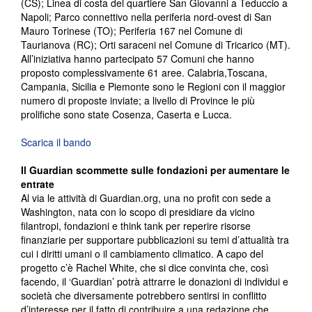
(CS); Linea di costa del quartiere San Giovanni a Teduccio a
Napoli; Parco connettivo nella periferia nord-ovest di San
Mauro Torinese (TO); Periferia 167 nel Comune di
Taurianova (RC); Orti saraceni nel Comune di Tricarico (MT).
All’iniziativa hanno partecipato 57 Comuni che hanno
proposto complessivamente 61 aree. Calabria,Toscana,
Campania, Sicilia e Piemonte sono le Regioni con il maggior
numero di proposte inviate; a livello di Province le più
prolifiche sono state Cosenza, Caserta e Lucca.
Scarica il bando
Il Guardian scommette sulle fondazioni per aumentare le
entrate
Al via le attività di Guardian.org, una no profit con sede a
Washington, nata con lo scopo di presidiare da vicino
filantropi, fondazioni e think tank per reperire risorse
finanziarie per supportare pubblicazioni su temi d’attualità tra
cui i diritti umani o il cambiamento climatico. A capo del
progetto c’è Rachel White, che si dice convinta che, così
facendo, il ‘Guardian’ potrà attrarre le donazioni di individui e
società che diversamente potrebbero sentirsi in conflitto
d’interesse per il fatto di contribuire a una redazione che