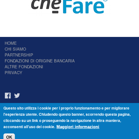
HOME
CHI SIAMO
PARTNERSHIP
FONDAZIONI DI ORIGINE BANCARIA
ALTRE FONDAZIONI
PRIVACY
Questo sito utilizza i cookie per i proprio funzionamento e per migliorare
Il Giornale delle Fondazioni - Periodico telematico
l'esperienza utente. Chiudendo questo banner, scorrendo questa pagina,
Reg. Tribunale n.7 del 22/07/2014 – ISSN 2421-2466
cliccando su un link o proseguendo la navigazione in altra maniera,
© Fondazione Venezia 2000 - Dorsoduro 3488/U - 30123 Venezia - Italia -
acconsenti all'uso dei cookie.
C.F. 94046390277
Maggiori informazioni
OK