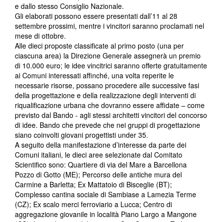
e dallo stesso Consiglio Nazionale.
Gli elaborati possono essere presentati dall’11 al 28
settembre prossimi, mentre i vincitori saranno proclamati nel
mese di ottobre.
Alle dieci proposte classificate al primo posto (una per
ciascuna area) la Direzione Generale assegnerà un premio
di 10.000 euro; le idee vincitrici saranno offerte gratuitamente
ai Comuni interessati affinché, una volta reperite le
necessarie risorse, possano procedere alle successive fasi
della progettazione e della realizzazione degli interventi di
riqualificazione urbana che dovranno essere affidate – come
previsto dal Bando - agli stessi architetti vincitori del concorso
di idee. Bando che prevede che nei gruppi di progettazione
siano coinvolti giovani progettisti under 35.
A seguito della manifestazione d’interesse da parte dei
Comuni italiani, le dieci aree selezionate dal Comitato
Scientifico sono: Quartiere di via del Mare a Barcellona
Pozzo di Gotto (ME); Percorso delle antiche mura del
Carmine a Barletta; Ex Mattatoio di Bisceglie (BT);
Complesso cantina sociale di Sambiase a Lamezia Terme
(CZ); Ex scalo merci ferroviario a Lucca; Centro di
aggregazione giovanile in località Piano Largo a Mangone