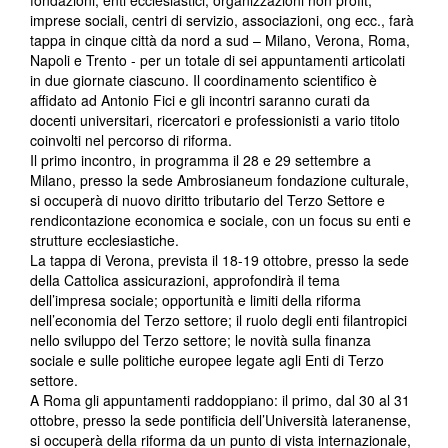
fondazioni, enti ecclesiastici, organizzazioni non profit,
imprese sociali, centri di servizio, associazioni, ong ecc., farà
tappa in cinque città da nord a sud – Milano, Verona, Roma,
Napoli e Trento - per un totale di sei appuntamenti articolati
in due giornate ciascuno. Il coordinamento scientifico è
affidato ad Antonio Fici e gli incontri saranno curati da
docenti universitari, ricercatori e professionisti a vario titolo
coinvolti nel percorso di riforma.
Il primo incontro, in programma il 28 e 29 settembre a
Milano, presso la sede Ambrosianeum fondazione culturale,
si occuperà di nuovo diritto tributario del Terzo Settore e
rendicontazione economica e sociale, con un focus su enti e
strutture ecclesiastiche.
La tappa di Verona, prevista il 18-19 ottobre, presso la sede
della Cattolica assicurazioni, approfondirà il tema
dell’impresa sociale; opportunità e limiti della riforma
nell’economia del Terzo settore; il ruolo degli enti filantropici
nello sviluppo del Terzo settore; le novità sulla finanza
sociale e sulle politiche europee legate agli Enti di Terzo
settore.
A Roma gli appuntamenti raddoppiano: il primo, dal 30 al 31
ottobre, presso la sede pontificia dell’Università lateranense,
si occuperà della riforma da un punto di vista internazionale,