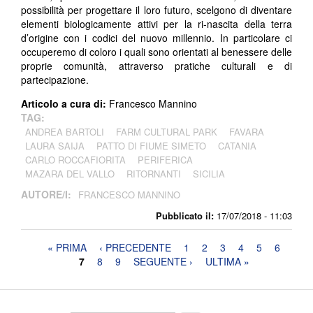
possibilità per progettare il loro futuro, scelgono di diventare
elementi biologicamente attivi per la ri-nascita della terra
d’origine con i codici del nuovo millennio. In particolare ci
occuperemo di coloro i quali sono orientati al benessere delle
proprie comunità, attraverso pratiche culturali e di
partecipazione.
Articolo a cura di:
Francesco Mannino
TAG:
ANDREA BARTOLI
FARM CULTURAL PARK
FAVARA
LAURA SAIJA
PATTO DI FIUME SIMETO
CATANIA
CARLO ROCCAFIORITA
PERIFERICA
MAZARA DEL VALLO
RITORNANTI
SICILIA
AUTORE/I:
FRANCESCO MANNINO
Pubblicato il:
17/07/2018 - 11:03
Pagine
« PRIMA
‹ PRECEDENTE
1
2
3
4
5
6
7
8
9
SEGUENTE ›
ULTIMA »