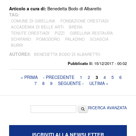
Articolo a cura di:
Benedetta Bodo di Albaretto
TAG:
COMUNE DI GIBELLINA
FONDAZIONE ORESTIADI
ACCADEMIA DI BELLE ARTI
BRERA
TENUTE ORESTIADI
PIZZI
GIBELLINA RESTAURA
SCHIFANO
POMODORO
PALADINO
SCIASCIA
BURRI
AUTORE/I:
BENEDETTA BODO DI ALBARETTO
Pubblicato il:
15/12/2017 - 00:02
Pagine
« PRIMA
‹ PRECEDENTE
1
2
3
4
5
6
7
8
9
SEGUENTE ›
ULTIMA »
Form di ricerca
Cerca
RICERCA AVANZATA
ISCRIVITI ALLA NEWSLETTER