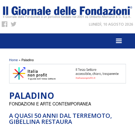
LUNEDÌ, 10 AGOSTO 2026
Tu sei qui
Home
» Paladino
PALADINO
FONDAZIONI E ARTE CONTEMPORANEA
A QUASI 50 ANNI DAL TERREMOTO,
GIBELLINA RESTAURA