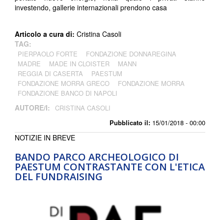
investendo, gallerie internazionali prendono casa
Articolo a cura di:
Cristina Casoli
TAG:
PIERPAOLO FORTE
FONDAZIONE DONNAREGINA
MADRE
MADE IN CLOISTER
MANN
REGGIA DI CASERTA
PAESTUM
FONDAZIONE MORRA GRECO
FONDAZIONE MORRA
FONDAZIONE BANCO DI NAPOLI
AUTORE/I:
CRISTINA CASOLI
Pubblicato il:
15/01/2018 - 00:00
NOTIZIE IN BREVE
BANDO PARCO ARCHEOLOGICO DI
PAESTUM CONTRASTANTE CON L'ETICA
DEL FUNDRAISING