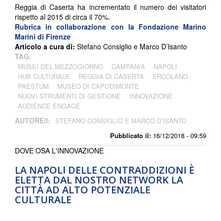
Reggia di Caserta ha incrementato il numero dei visitatori
rispetto al 2015 di circa il 70%.
Rubrica in collaborazione con la Fondazione Marino
Marini di Firenze
Articolo a cura di:
Stefano Consiglio e Marco D’Isanto
TAG:
MUSEI DEL MEZZOGIORNO
CAMPANIA
NAPOLI
HUB CULTURALE
REGGIA DI CASERTA
ERCOLANO
PAESTUM
MUSEO DI CAPODIMONTE
NUOVI STRUMENTI DI GESTIONE
INNOVAZIONE
AUDIENCE ENGAGE
AUTORE/I:
STEFANO CONSIGLIO E MARCO D’ISANTO
Pubblicato il:
16/12/2018 - 09:59
DOVE OSA L'INNOVAZIONE
LA NAPOLI DELLE CONTRADDIZIONI È
ELETTA DAL NOSTRO NETWORK LA
CITTÀ AD ALTO POTENZIALE
CULTURALE