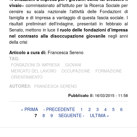
vivaio
» commissionato all'Istituto per la Ricerca Sociale per
censire su scala nazionale l'attività delle Fondazioni di
famiglia e di impresa a vantaggio di questa fascia sociale. I
risultati preliminari dell'indagine, presentati in febbraio al
Senato, mettono in luce il
ruolo delle fondazioni d’impresa
nel contrasto alla disoccupazione giovanile
negli anni
della crisi
Articolo a cura di:
Francesca Sereno
TAG:
FONDAZIONI DI IMPRESA
GIOVANI
MERCATO DEL LAVORO
OCCUPAZIONE
FORMAZIONE
ORIENTAMENTO
AUTORE/I:
FRANCESCA SERENO
Pubblicato il:
16/03/2015 - 11:58
Pagine
« PRIMA
‹ PRECEDENTE
1
2
3
4
5
6
7
8
9
SEGUENTE ›
ULTIMA »