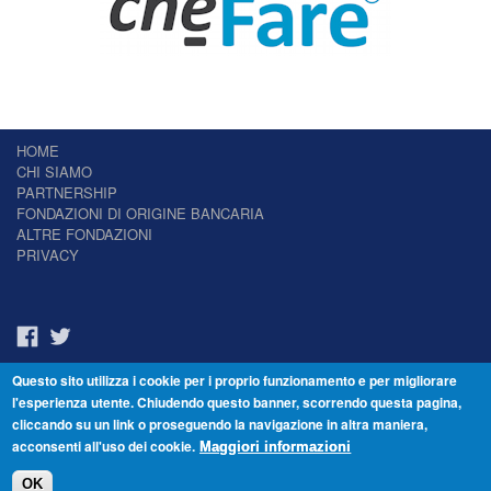
HOME
CHI SIAMO
PARTNERSHIP
FONDAZIONI DI ORIGINE BANCARIA
ALTRE FONDAZIONI
PRIVACY
Questo sito utilizza i cookie per i proprio funzionamento e per migliorare
Il Giornale delle Fondazioni - Periodico telematico
l'esperienza utente. Chiudendo questo banner, scorrendo questa pagina,
Reg. Tribunale n.7 del 22/07/2014 – ISSN 2421-2466
cliccando su un link o proseguendo la navigazione in altra maniera,
© Fondazione Venezia 2000 - Dorsoduro 3488/U - 30123 Venezia - Italia -
acconsenti all'uso dei cookie.
C.F. 94046390277
Maggiori informazioni
OK