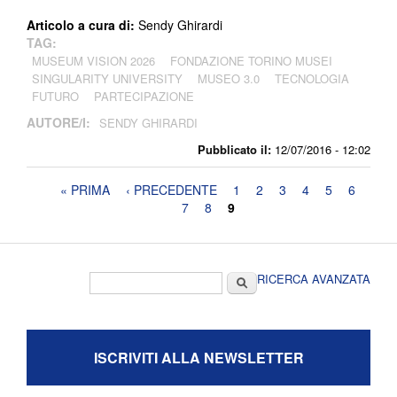
Articolo a cura di:
Sendy Ghirardi
TAG:
MUSEUM VISION 2026
FONDAZIONE TORINO MUSEI
SINGULARITY UNIVERSITY
MUSEO 3.0
TECNOLOGIA
FUTURO
PARTECIPAZIONE
AUTORE/I:
SENDY GHIRARDI
Pubblicato il:
12/07/2016 - 12:02
Pagine
« PRIMA
‹ PRECEDENTE
1
2
3
4
5
6
7
8
9
Form di ricerca
Cerca
RICERCA AVANZATA
ISCRIVITI ALLA NEWSLETTER