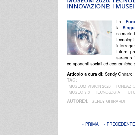
MUSEUM 2026. TECNOL
INNOVAZIONE: I MUSE
La
Fon
la
Singu
scenario 
tecnologi
interroga
futuro p
saranno 
componenti sociali ed economiche d
Articolo a cura di:
Sendy Ghirardi
TAG:
MUSEUM VISION 2026
FONDAZIO
MUSEO 3.0
TECNOLOGIA
FUT
AUTORE/I:
SENDY GHIRARDI
Pagine
« PRIMA
‹ PRECEDENTE