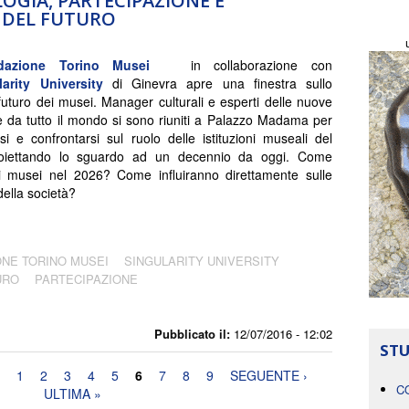
OGIA, PARTECIPAZIONE E
I DEL FUTURO
dazione Torino Musei
in collaborazione con
larity University
di Ginevra apre una finestra sullo
futuro dei musei. Manager culturali e esperti delle nuove
e da tutto il mondo si sono riuniti a Palazzo Madama per
rsi e confrontarsi sul ruolo delle istituzioni museali del
roiettando lo sguardo ad un decennio da oggi. Come
i musei nel 2026? Come influiranno direttamente sulle
ella società?
NE TORINO MUSEI
SINGULARITY UNIVERSITY
URO
PARTECIPAZIONE
Pubblicato il:
12/07/2016 - 12:02
STU
1
2
3
4
5
6
7
8
9
SEGUENTE ›
C
ULTIMA »