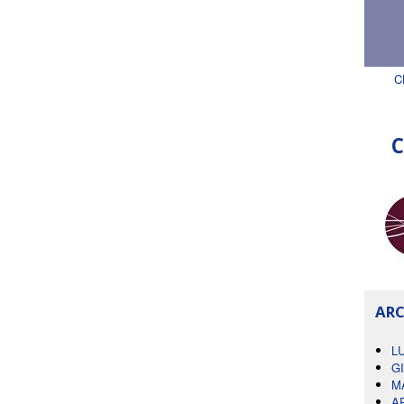
C
C
ARC
L
G
M
A