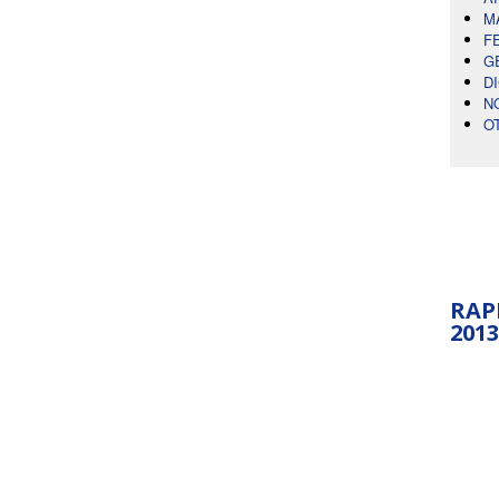
M
F
G
D
N
O
RAP
2013