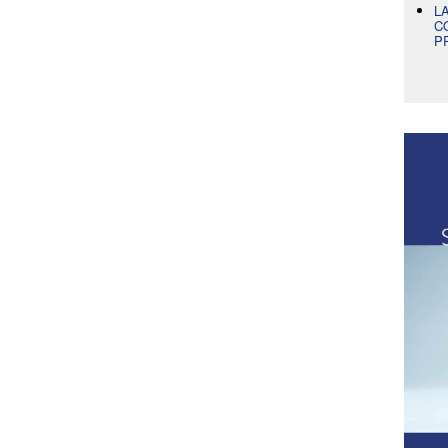
L
C
P