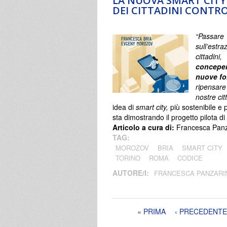
LA NUOVA SMART CITY
DEI CITTADINI CONTRO
“Passa
sull’estr
cittadini
concepen
nuove fo
ripensare 
nostre citt
idea di
smart city,
più sostenibile e pa
sta dimostrando il progetto pilota di
Articolo a cura di:
Francesca Panz
TAG:
MOROZOV
BRIA
SMART CITY
TORINO
ROMA
CODICE
AUTORE/I:
FRANCESCA PANZARI
Pagine
« PRIMA
‹ PRECEDENTE