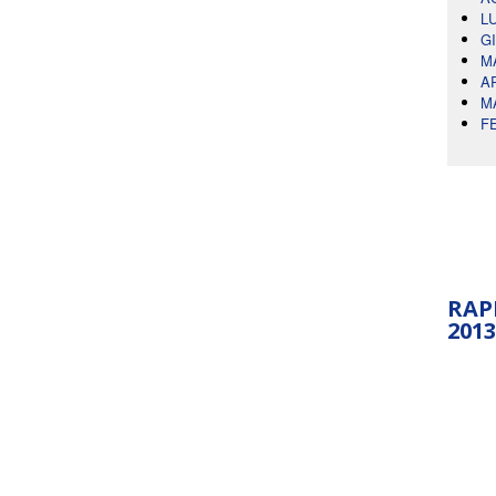
L
G
M
A
M
F
RAP
2013