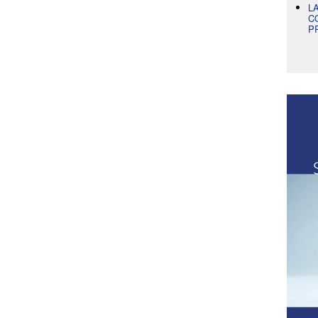
L
C
P