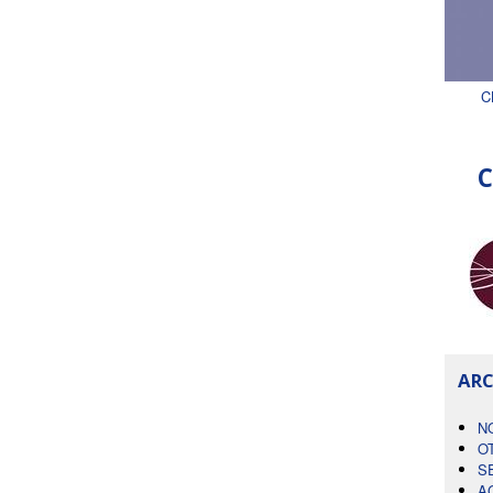
C
C
ARC
N
O
S
A