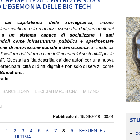
 CHE METTE AL CENTRO I BISOGNI
 L’EGEMONIA DELLE BIG TECH
re
dal capitalismo della sorveglianza
, basato
azione continua e la monetizzazione dei dati personali dei
,
a un sistema capace di socializzare i dati
doli come infrastruttura pubblica e sperimentare
rme di innovazione sociale e democratica
, in modo da
il welfare del futuro e i modelli economici sostenibili per le
à
”. Questa la sfida descritta dai due autori per una nuova
rtecipata, città di diritti digitali e non solo di servizi, come
Barcellona
.
arin
BARCELLONA
DECIDIM BARCELONA
MILANO
N
Pubblicato il:
15/09/2018 - 08:01
STU
1
2
3
4
5
6
7
8
9
SEGUENTE ›
C
ULTIMA »