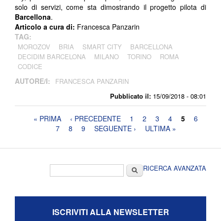
solo di servizi, come sta dimostrando il progetto pilota di
Barcellona
.
Articolo a cura di:
Francesca Panzarin
TAG:
MOROZOV
BRIA
SMART CITY
BARCELLONA
DECIDIM BARCELONA
MILANO
TORINO
ROMA
CODICE
AUTORE/I:
FRANCESCA PANZARIN
Pubblicato il:
15/09/2018 - 08:01
Pagine
« PRIMA
‹ PRECEDENTE
1
2
3
4
5
6
7
8
9
SEGUENTE ›
ULTIMA »
Form di ricerca
Cerca
RICERCA AVANZATA
ISCRIVITI ALLA NEWSLETTER