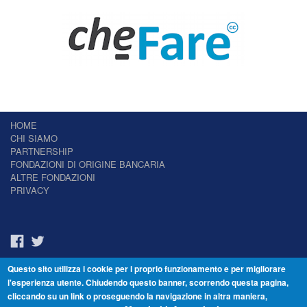
HOME
CHI SIAMO
PARTNERSHIP
FONDAZIONI DI ORIGINE BANCARIA
ALTRE FONDAZIONI
PRIVACY
Questo sito utilizza i cookie per i proprio funzionamento e per migliorare
Il Giornale delle Fondazioni - Periodico telematico
l'esperienza utente. Chiudendo questo banner, scorrendo questa pagina,
Reg. Tribunale n.7 del 22/07/2014 – ISSN 2421-2466
cliccando su un link o proseguendo la navigazione in altra maniera,
© Fondazione Venezia 2000 - Dorsoduro 3488/U - 30123 Venezia - Italia -