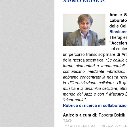
SIAMO MUSICA
Arte e S
Laborato
delle Cel
Biosiste
Therapi
"Acceler
nel conte
un percorso transdisciplinare di Art
della ricerca scientifica. “
Le cellule
forme elementari e fondamentali d
comunicano mediante vibrazioni,
abbiamo concentrato la nostra ricer
la differenziazione cellulare. Di 
musica e la dinamica cellulare, att
mondo del Jazz e con il Maestro B
“bioarmonia
”.
Rubrica di ricerca in collaboraz
Articolo a cura di:
Roberta Bolelli
TAG:
CARLO VENTURA
VID ART/SCIE