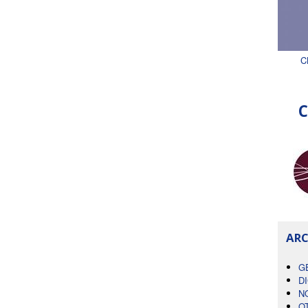
C
C
ARC
G
D
N
O