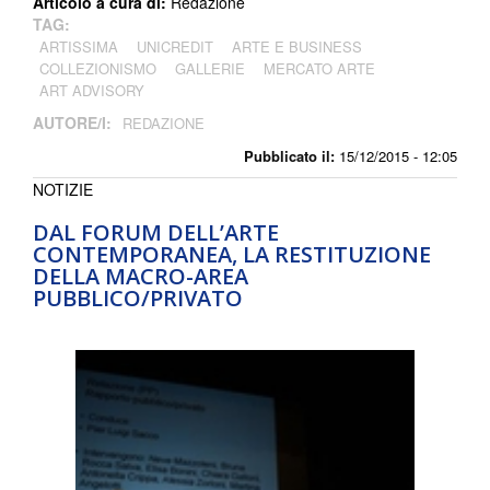
Articolo a cura di:
Redazione
TAG:
ARTISSIMA
UNICREDIT
ARTE E BUSINESS
COLLEZIONISMO
GALLERIE
MERCATO ARTE
ART ADVISORY
AUTORE/I:
REDAZIONE
Pubblicato il:
15/12/2015 - 12:05
NOTIZIE
DAL FORUM DELL’ARTE
CONTEMPORANEA, LA RESTITUZIONE
DELLA MACRO-AREA
PUBBLICO/PRIVATO