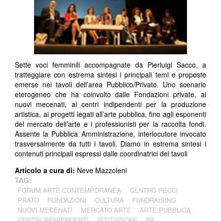
Sette voci femminili accompagnate da Pierluigi Sacco, a
tratteggiare con estrema sintesi i principali temi e proposte
emerse nei tavoli dell’area Pubblico/Privato. Uno scenario
eterogeneo che ha coinvolto dalle Fondazioni private, ai
nuovi mecenati, ai centri indipendenti per la produzione
artistica, ai progetti legati all’arte pubblica, fino agli esponenti
del mercato dell’arte e i professionisti per la raccolta fondi.
Assente la Pubblica Amministrazione, interlocutore invocato
trasversalmente da tutti i tavoli. Diamo in estrema sintesi i
contenuti principali espressi dalle coordinatrici dei tavoli
Articolo a cura di:
Neve Mazzoleni
TAG:
FORUM ARTE CONTEMPORANEA
CENTRO PECCI
PRATO
FONDAZIONI
CULTURA
FUNDRAISING
NUOVI MECENATI
MERCATO ARTE
ARTE PUBBLICA
CENTRI INDIPENDENTI
ISTITUZIONE
PA