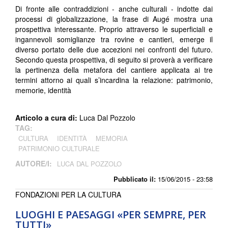
Di fronte alle contraddizioni - anche culturali - indotte dai
processi di globalizzazione, la frase di Augé mostra una
prospettiva interessante. Proprio attraverso le superficiali e
ingannevoli somiglianze tra rovine e cantieri, emerge il
diverso portato delle due accezioni nei confronti del futuro.
Secondo questa prospettiva, di seguito si proverà a verificare
la pertinenza della metafora del cantiere applicata ai tre
termini attorno ai quali s’incardina la relazione: patrimonio,
memorie, identità
Articolo a cura di:
Luca Dal Pozzolo
TAG:
CULTURA
IDENTITÀ
MEMORIA
PATRIMONIO CULTURALE
AUTORE/I:
LUCA DAL POZZOLO
Pubblicato il:
15/06/2015 - 23:58
FONDAZIONI PER LA CULTURA
LUOGHI E PAESAGGI «PER SEMPRE, PER
TUTTI»