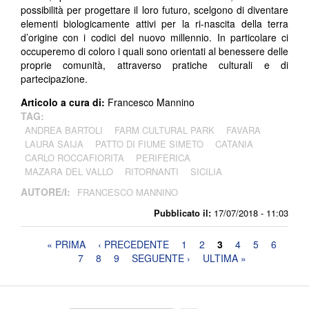
possibilità per progettare il loro futuro, scelgono di diventare
elementi biologicamente attivi per la ri-nascita della terra
d’origine con i codici del nuovo millennio. In particolare ci
occuperemo di coloro i quali sono orientati al benessere delle
proprie comunità, attraverso pratiche culturali e di
partecipazione.
Articolo a cura di:
Francesco Mannino
TAG:
ANDREA BARTOLI
FARM CULTURAL PARK
FAVARA
LAURA SAIJA
PATTO DI FIUME SIMETO
CATANIA
CARLO ROCCAFIORITA
PERIFERICA
MAZARA DEL VALLO
RITORNANTI
SICILIA
AUTORE/I:
FRANCESCO MANNINO
Pubblicato il:
17/07/2018 - 11:03
Pagine
« PRIMA
‹ PRECEDENTE
1
2
3
4
5
6
7
8
9
SEGUENTE ›
ULTIMA »