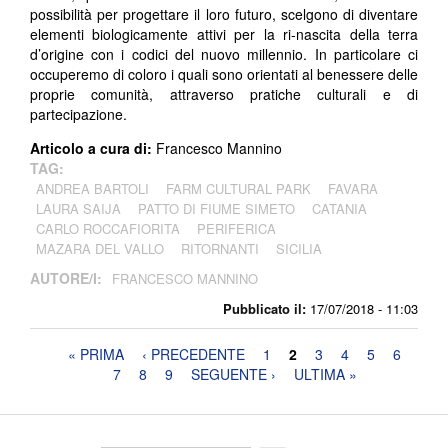
possibilità per progettare il loro futuro, scelgono di diventare
elementi biologicamente attivi per la ri-nascita della terra
d’origine con i codici del nuovo millennio. In particolare ci
occuperemo di coloro i quali sono orientati al benessere delle
proprie comunità, attraverso pratiche culturali e di
partecipazione.
Articolo a cura di:
Francesco Mannino
TAG:
ANDREA BARTOLI
FARM CULTURAL PARK
FAVARA
LAURA SAIJA
PATTO DI FIUME SIMETO
CATANIA
CARLO ROCCAFIORITA
PERIFERICA
MAZARA DEL VALLO
RITORNANTI
SICILIA
AUTORE/I:
FRANCESCO MANNINO
Pubblicato il:
17/07/2018 - 11:03
Pagine
« PRIMA
‹ PRECEDENTE
1
2
3
4
5
6
7
8
9
SEGUENTE ›
ULTIMA »