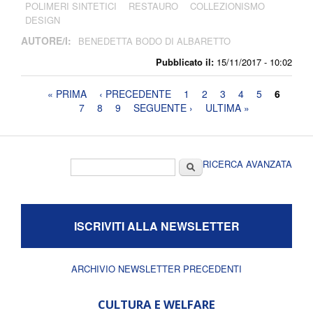
POLIMERI SINTETICI
RESTAURO
COLLEZIONISMO
DESIGN
AUTORE/I:
BENEDETTA BODO DI ALBARETTO
Pubblicato il:
15/11/2017 - 10:02
Pagine
« PRIMA
‹ PRECEDENTE
1
2
3
4
5
6
7
8
9
SEGUENTE ›
ULTIMA »
Form di ricerca
Cerca
RICERCA AVANZATA
ISCRIVITI ALLA NEWSLETTER
ARCHIVIO NEWSLETTER PRECEDENTI
CULTURA E WELFARE