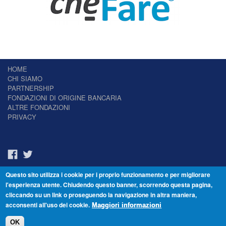
HOME
CHI SIAMO
PARTNERSHIP
FONDAZIONI DI ORIGINE BANCARIA
ALTRE FONDAZIONI
PRIVACY
Questo sito utilizza i cookie per i proprio funzionamento e per migliorare
Il Giornale delle Fondazioni - Periodico telematico
l'esperienza utente. Chiudendo questo banner, scorrendo questa pagina,
Reg. Tribunale n.7 del 22/07/2014 – ISSN 2421-2466
cliccando su un link o proseguendo la navigazione in altra maniera,
© Fondazione Venezia 2000 - Dorsoduro 3488/U - 30123 Venezia - Italia -
acconsenti all'uso dei cookie.
C.F. 94046390277
Maggiori informazioni
OK