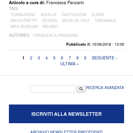
Articolo a cura di:
Francesca Panzarin
TAG:
FONDAZIONE
ACHILLE
CASTIGLIONI
ALBINI
MAGISTRETTI
DESIGN
MADE IN ITALY
TRIENNALE
MAX MUSEUM
MILANO
AUTORE/I:
FRANCESCA PANZARIN
Pubblicato il:
15/06/2018 - 13:00
Pagine
1
2
3
4
5
6
7
8
9
SEGUENTE ›
ULTIMA »
Form di ricerca
Cerca
RICERCA AVANZATA
ISCRIVITI ALLA NEWSLETTER
ARCHIVIO NEWSLETTER PRECEDENTI