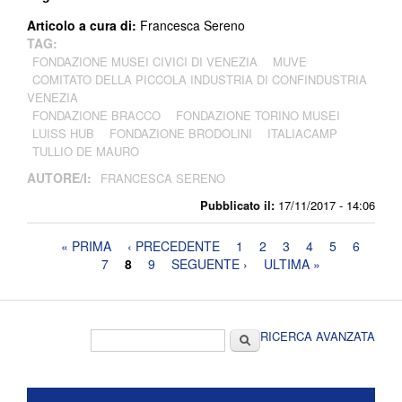
Articolo a cura di:
Francesca Sereno
TAG:
FONDAZIONE MUSEI CIVICI DI VENEZIA
MUVE
COMITATO DELLA PICCOLA INDUSTRIA DI CONFINDUSTRIA
VENEZIA
FONDAZIONE BRACCO
FONDAZIONE TORINO MUSEI
LUISS HUB
FONDAZIONE BRODOLINI
ITALIACAMP
TULLIO DE MAURO
AUTORE/I:
FRANCESCA SERENO
Pubblicato il:
17/11/2017 - 14:06
Pagine
« PRIMA
‹ PRECEDENTE
1
2
3
4
5
6
7
8
9
SEGUENTE ›
ULTIMA »
Form di ricerca
Cerca
RICERCA AVANZATA