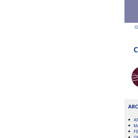
C
C
ARC
A
M
F
G