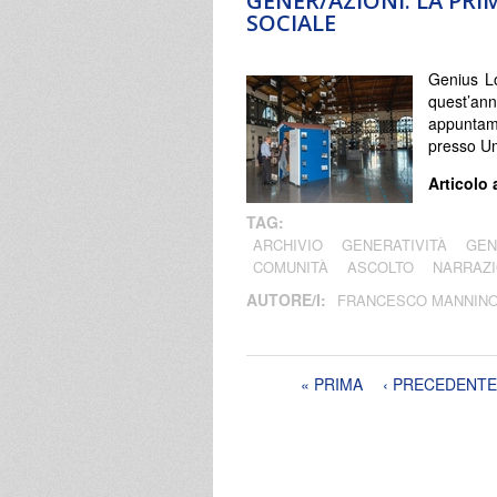
GENER/AZIONI. LA PR
SOCIALE
Genius Lo
quest’a
appuntam
presso Um
Articolo 
TAG:
ARCHIVIO
GENERATIVITÀ
GEN
COMUNITÀ
ASCOLTO
NARRAZ
AUTORE/I:
FRANCESCO MANNIN
Pagine
« PRIMA
‹ PRECEDENTE