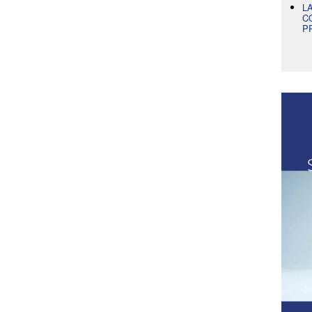
L
C
P