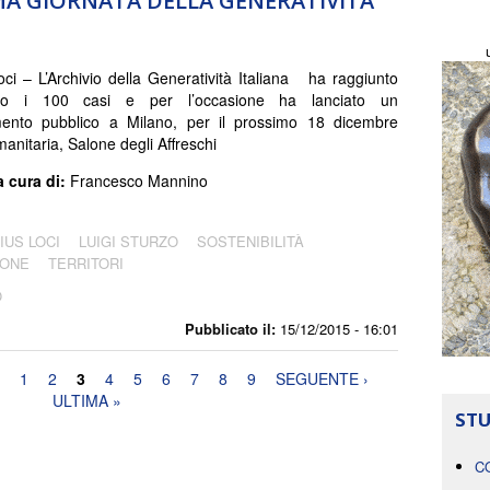
IMA GIORNATA DELLA GENERATIVITÀ
ci – L’Archivio della Generatività Italiana ha raggiunto
nno i 100 casi e per l’occasione ha lanciato un
ento pubblico a Milano, per il prossimo 18 dicembre
anitaria, Salone degli Affreschi
a cura di:
Francesco Mannino
IUS LOCI
LUIGI STURZO
SOSTENIBILITÀ
IONE
TERRITORI
O
Pubblicato il:
15/12/2015 - 16:01
1
2
3
4
5
6
7
8
9
SEGUENTE ›
ULTIMA »
STU
C