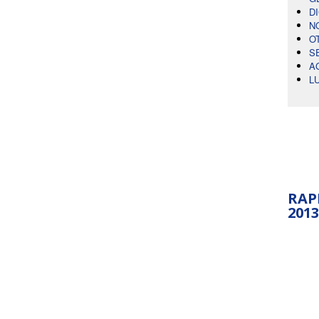
D
N
O
S
A
L
RAP
2013