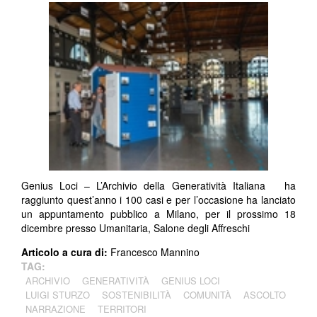
Genius Loci – L’Archivio della Generatività Italiana ha
raggiunto quest’anno i 100 casi e per l’occasione ha lanciato
un appuntamento pubblico a Milano, per il prossimo 18
dicembre presso Umanitaria, Salone degli Affreschi
Articolo a cura di:
Francesco Mannino
TAG:
ARCHIVIO
GENERATIVITÀ
GENIUS LOCI
LUIGI STURZO
SOSTENIBILITÀ
COMUNITÀ
ASCOLTO
NARRAZIONE
TERRITORI