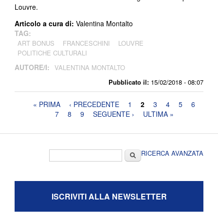
Louvre.
Articolo a cura di:
Valentina Montalto
TAG:
ART BONUS
FRANCESCHINI
LOUVRE
POLITICHE CULTURALI
AUTORE/I:
VALENTINA MONTALTO
Pubblicato il:
15/02/2018 - 08:07
Pagine
« PRIMA
‹ PRECEDENTE
1
2
3
4
5
6
7
8
9
SEGUENTE ›
ULTIMA »
Form di ricerca
Cerca
RICERCA AVANZATA
ISCRIVITI ALLA NEWSLETTER