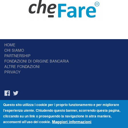
HOME
CHI SIAMO
PARTNERSHIP
FONDAZIONI DI ORIGINE BANCARIA
ALTRE FONDAZIONI
PRIVACY
Questo sito utilizza i cookie per i proprio funzionamento e per migliorare
Il Giornale delle Fondazioni - Periodico telematico
l'esperienza utente. Chiudendo questo banner, scorrendo questa pagina,
Reg. Tribunale n.7 del 22/07/2014 – ISSN 2421-2466
cliccando su un link o proseguendo la navigazione in altra maniera,
© Fondazione Venezia 2000 - Dorsoduro 3488/U - 30123 Venezia - Italia -
acconsenti all'uso dei cookie.
C.F. 94046390277
Maggiori informazioni