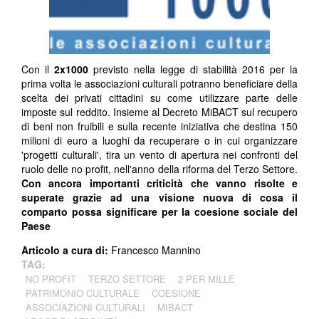
Con il
2x1000
previsto nella legge di stabilità 2016 per la
prima volta le associazioni culturali potranno beneficiare della
scelta dei privati cittadini su come utilizzare parte delle
imposte sul reddito. Insieme al Decreto MiBACT sul recupero
di beni non fruibili e sulla recente iniziativa che destina 150
milioni di euro a luoghi da recuperare o in cui organizzare
'progetti culturali', tira un vento di apertura nei confronti del
ruolo delle no profit, nell'anno della riforma del Terzo Settore.
Con ancora importanti criticità che vanno risolte e
superate grazie ad una visione nuova di cosa il
comparto possa significare per la coesione sociale del
Paese
Articolo a cura di:
Francesco Mannino
TAG:
NO PROFIT
TERZO SETTORE
2 PER MILLE
PATRIMONIO CULTURALE
COESIONE
ASSOCIAZIONI CULTURALI
MIBACT