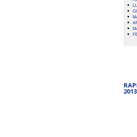
L
G
M
A
M
F
RAP
2013