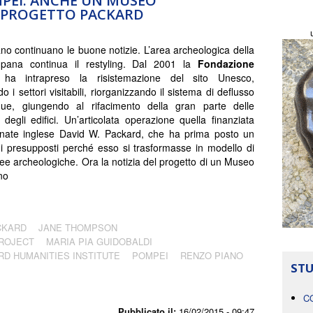
PEI. ANCHE UN MUSEO
L PROGETTO PACKARD
no continuano le buone notizie. L’area archeologica della
mpana continua il restyling. Dal 2001 la
Fondazione
d
ha intrapreso la risistemazione del sito Unesco,
 i settori visitabili, riorganizzando il sistema di deflusso
que, giungendo al rifacimento della gran parte delle
 degli edifici. Un’articolata operazione quella finanziata
nate inglese David W. Packard, che ha prima posto un
 i presupposti perché esso si trasformasse in modello di
ree archeologiche. Ora la notizia del progetto di un Museo
no
CKARD
JANE THOMPSON
ROJECT
MARIA PIA GUIDOBALDI
D HUMANITIES INSTITUTE
POMPEI
RENZO PIANO
STU
C
Pubblicato il:
16/02/2015 - 09:47