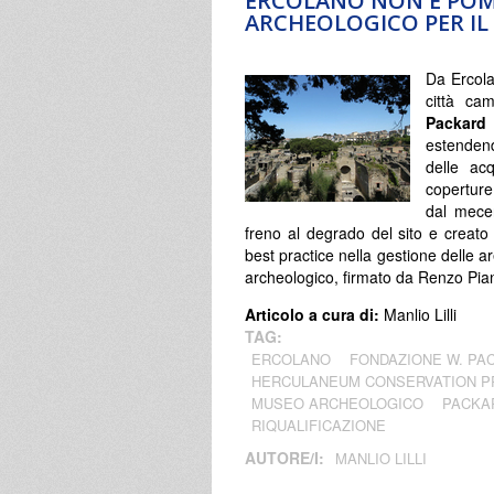
ERCOLANO NON È POM
ARCHEOLOGICO PER I
Da Ercola
città ca
Packar
estendendo
delle ac
coperture
dal mece
freno al degrado del sito e creato
best practice nella gestione delle a
archeologico, firmato da Renzo Pia
Articolo a cura di:
Manlio Lilli
TAG:
ERCOLANO
FONDAZIONE W. PA
HERCULANEUM CONSERVATION P
MUSEO ARCHEOLOGICO
PACKAR
RIQUALIFICAZIONE
AUTORE/I:
MANLIO LILLI