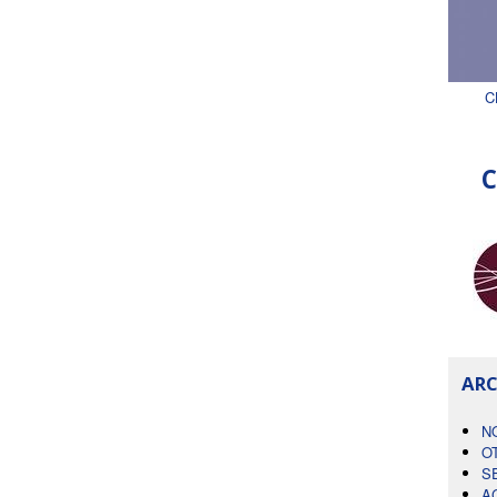
C
C
ARC
N
O
S
A