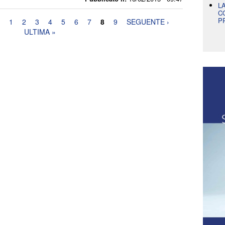
L
C
P
1
2
3
4
5
6
7
8
9
SEGUENTE ›
ULTIMA »