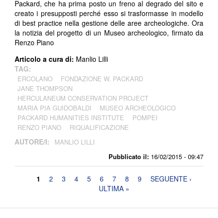
Packard, che ha prima posto un freno al degrado del sito e
creato i presupposti perché esso si trasformasse in modello
di best practice nella gestione delle aree archeologiche. Ora
la notizia del progetto di un Museo archeologico, firmato da
Renzo Piano
Articolo a cura di:
Manlio Lilli
TAG:
ERCOLANO
FONDAZIONE W. PACKARD
JANE THOMPSON
HERCULANEUM CONSERVATION PROJECT
MARIA PIA GUIDOBALDI
MUSEO ARCHEOLOGICO
PACKARD HUMANITIES INSTITUTE
POMPEI
RENZO PIANO
RIQUALIFICAZIONE
AUTORE/I:
MANLIO LILLI
Pubblicato il:
16/02/2015 - 09:47
Pagine
1
2
3
4
5
6
7
8
9
SEGUENTE ›
ULTIMA »