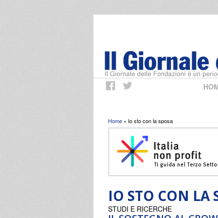
HO
Tu sei qui
Home
» Io sto con la sposa
IO STO CON LA 
STUDI E RICERCHE