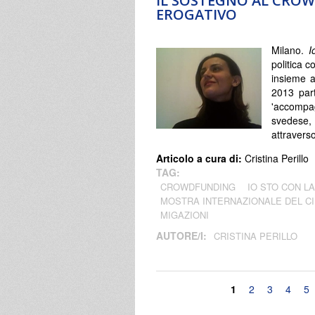
IL SOSTEGNO AL CR
EROGATIVO
Milano.
I
politica c
insieme a
2013 part
'accompag
svedese,
attravers
Articolo a cura di:
Cristina Perillo
TAG:
CROWDFUNDING
IO STO CON L
MOSTRA INTERNAZIONALE DEL C
MIGAZIONI
AUTORE/I:
CRISTINA PERILLO
Pagine
1
2
3
4
5