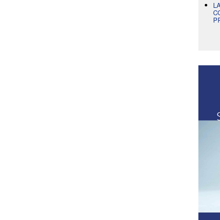
L
C
P