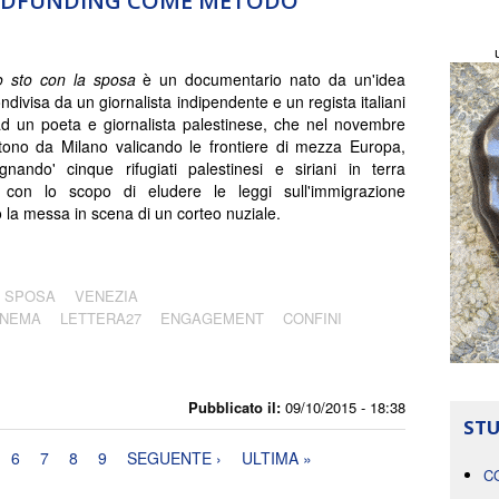
OWDFUNDING COME METODO
o sto con la sposa
è un documentario nato da un'idea
ondivisa da un giornalista indipendente e un regista italiani
d un poeta e giornalista palestinese, che nel novembre
ono da Milano valicando le frontiere di mezza Europa,
nando' cinque rifugiati palestinesi e siriani in terra
 con lo scopo di eludere le leggi sull'immigrazione
o la messa in scena di un corteo nuziale.
A SPOSA
VENEZIA
INEMA
LETTERA27
ENGAGEMENT
CONFINI
Pubblicato il:
09/10/2015 - 18:38
STU
6
7
8
9
SEGUENTE ›
ULTIMA »
C