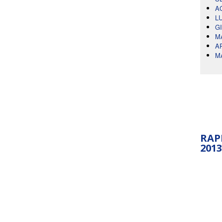
A
L
G
M
A
M
RAP
2013