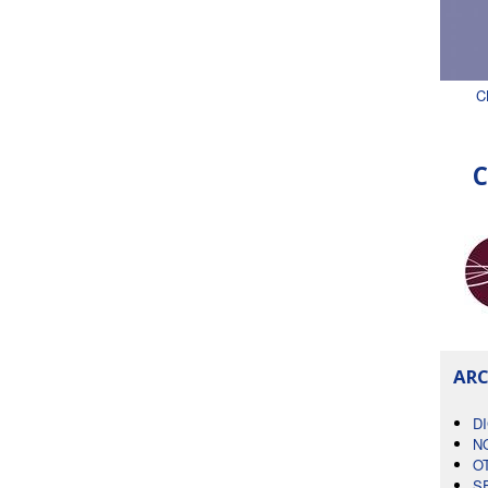
C
C
ARC
D
N
O
S