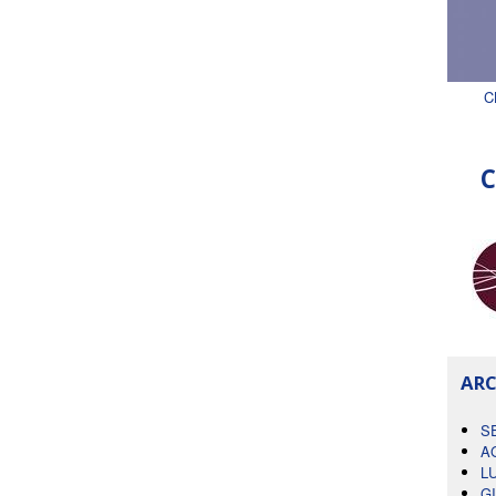
C
C
ARC
S
A
L
G