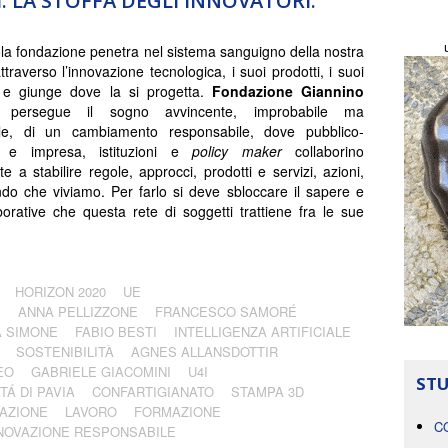
 LA STOFFA DEGLI INNOVATORI.
la fondazione penetra nel sistema sanguigno della nostra
ttraverso l’innovazione tecnologica, i suoi prodotti, i suoi
 e giunge dove la si progetta.
Fondazione Giannino
persegue il sogno avvincente, improbabile ma
bile, di un cambiamento responsabile, dove pubblico-
 e impresa, istituzioni e
policy maker
collaborino
e a stabilire regole, approcci, prodotti e servizi, azioni,
ondo che viviamo. Per farlo si deve sbloccare il sapere e
borative che questa rete di soggetti trattiene fra le sue
HORIZON 2020
UE
I
ANNA PELLIZZONE
FRANCESCO SAMORÉ
 SIMONE
FABIO BESTI
INTELLIGENZA ARTIFICIALE
SOSTENIBILITÀ
AGNES ALLANSDOTTIR
EO
GABRIELE GIACOMINI
U4I
STU
TÁ DI PAVIA
CONFARTIGIANATO
STAMPA 3D
AZIONE
LAVORO
FORMAZIONE
C
NOVAZIONE RESPONSABILE