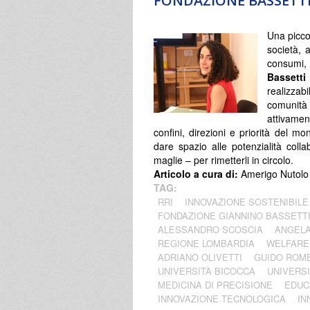
FONDAZIONE BASSETTI.
Una picco
società, a
consumi,
Bassetti
realizza
comunità
attivament
confini, direzioni e priorità del m
dare spazio alle potenzialità colla
maglie – per rimetterli in circolo.
Articolo a cura di:
Amerigo Nutolo
TAG:
RRI
INNOVAZIONE SOSTENIBILE
FONDAZIONE GIANNINO BASSETT
ALESSANDRO SCOSCIA
ANGELA
REGIONE LOMBARDIA
WELFARE
ADRIANO OLIVETTI
GUIDO ROM
UNIVERSITÀ BICOCCA
UNIVERSI
MEDICINA DI PRECISIONE
EDUC
INNOVAZIONE TECNOLOGICA
IN