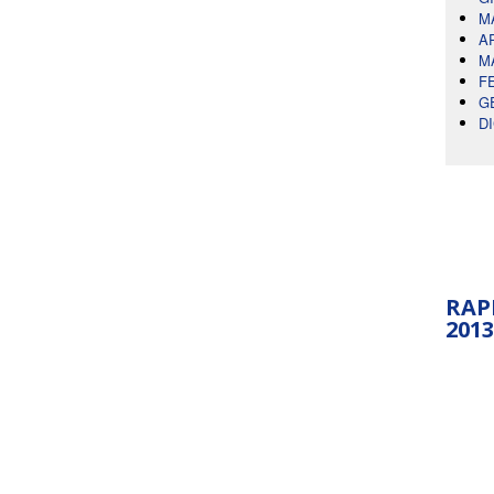
M
A
M
F
G
D
RAP
2013