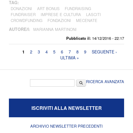
TAG:
DONAZIONI
ART BONUS
FUNDRAISING
FUNDRAISER
IMPRESE E CULTURA
LASCITI
CROWDFUNDING
FONDAZIONI
MECENATE
AUTORE/I:
MARIANNA MARTINONI
Pubblicato il:
14/12/2016 - 22:17
Pagine
1
2
3
4
5
6
7
8
9
SEGUENTE ›
ULTIMA »
Form di ricerca
Cerca
RICERCA AVANZATA
ISCRIVITI ALLA NEWSLETTER
ARCHIVIO NEWSLETTER PRECEDENTI