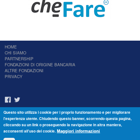
HOME
CHI SIAMO
PARTNERSHIP
FONDAZIONI DI ORIGINE BANCARIA
ALTRE FONDAZIONI
PRIVACY
Questo sito utilizza i cookie per i proprio funzionamento e per migliorare
Il Giornale delle Fondazioni - Periodico telematico
l'esperienza utente. Chiudendo questo banner, scorrendo questa pagina,
Reg. Tribunale n.7 del 22/07/2014 – ISSN 2421-2466
cliccando su un link o proseguendo la navigazione in altra maniera,
© Fondazione Venezia 2000 - Dorsoduro 3488/U - 30123 Venezia - Italia -
acconsenti all'uso dei cookie.
C.F. 94046390277
Maggiori informazioni