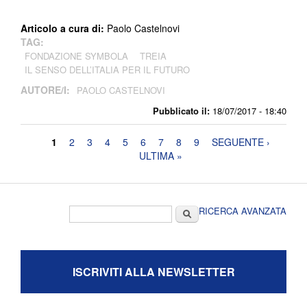
Articolo a cura di:
Paolo Castelnovi
TAG:
FONDAZIONE SYMBOLA
TREIA
IL SENSO DELL’ITALIA PER IL FUTURO
AUTORE/I:
PAOLO CASTELNOVI
Pubblicato il:
18/07/2017 - 18:40
Pagine
1
2
3
4
5
6
7
8
9
SEGUENTE ›
ULTIMA »
Form di ricerca
Cerca
RICERCA AVANZATA
ISCRIVITI ALLA NEWSLETTER