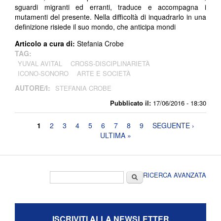
sguardi migranti ed erranti, traduce e accompagna i
mutamenti del presente. Nella difficoltà di inquadrarlo in una
definizione risiede il suo mondo, che anticipa mondi
Articolo a cura di:
Stefania Crobe
TAG:
YUVAL AVITAL
CROSS-DISCIPLINARIETÀ
ICONO-SONORO
ARTE E SOCIETÀ
AUTORE/I:
STEFANIA CROBE
Pubblicato il:
17/06/2016 - 18:30
Pagine
1
2
3
4
5
6
7
8
9
SEGUENTE ›
ULTIMA »
Form di ricerca
Cerca
RICERCA AVANZATA
ISCRIVITI ALLA NEWSLETTER