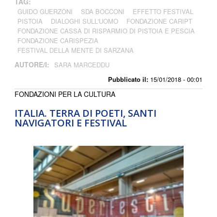
TAG:
GUIDO GUERZONI
SDA BOCCONI
EFFETTO FESTIVAL
PISTOIA
DIALOGHI SULL'UOMO
FONDAZIONE CARIPT
FONDAZIONE CASSA DI RISPARMIO DI PISTOIA E PESCIA
FONDAZIONE CARISPEZIA
FESTIVAL DELLA MENTE DI SARZANA
AUTORE/I:
SARA MARCEDDU
Pubblicato il:
15/01/2018 - 00:01
FONDAZIONI PER LA CULTURA
ITALIA. TERRA DI POETI, SANTI
NAVIGATORI E FESTIVAL