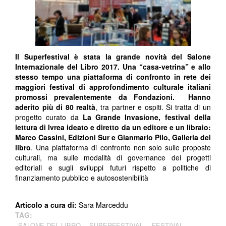
Il Superfestival è stata la grande novità del
Salone
Internazionale del Libro
2017
. Una “casa-vetrina” e allo
stesso tempo una piattaforma di confronto in rete dei
maggiori festival di approfondimento culturale italiani
promossi prevalentemente da Fondazioni. Hanno
aderito più di 80 realtà
, tra partner e ospiti. Si tratta di un
progetto curato da
La Grande Invasione
, festival della
lettura di Ivrea ideato e diretto da un editore e un libraio:
Marco Cassini,
Edizioni Sur
e Gianmario Pilo,
Galleria del
libro
. Una piattaforma di confronto non solo sulle proposte
culturali, ma sulle modalità di governance dei progetti
editoriali e sugli sviluppi futuri rispetto a politiche di
finanziamento pubblico e autosostenibilità
Articolo a cura di:
Sara Marceddu
TAG:
SALONE DEL LIBRO
SUPERFESTIVAL
FESTIVAL