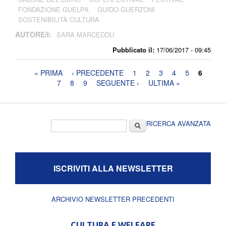
FONDAZIONE GUELPA
GUIDO GUERZONI
SOSTENIBILITÀ CULTURA
AUTORE/I:
SARA MARCEDDU
Pubblicato il:
17/06/2017 - 09:45
Pagine
« PRIMA
‹ PRECEDENTE
1
2
3
4
5
6
7
8
9
SEGUENTE ›
ULTIMA »
Form di ricerca
Cerca
RICERCA AVANZATA
ISCRIVITI ALLA NEWSLETTER
ARCHIVIO NEWSLETTER PRECEDENTI
CULTURA E WELFARE