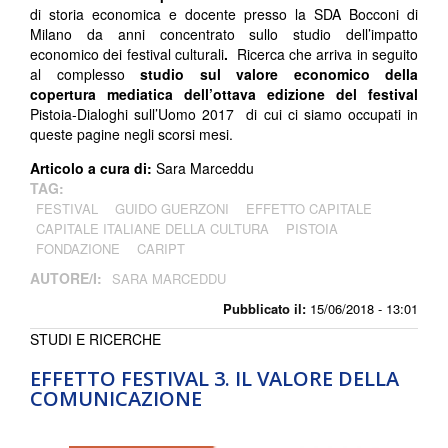
di storia economica e docente presso la SDA Bocconi di
Milano da anni concentrato sullo studio dell’impatto
economico dei festival culturali
.
Ricerca che arriva in seguito
al complesso
studio sul valore economico della
copertura mediatica dell’ottava edizione del festival
Pistoia-Dialoghi sull’Uomo 2017 di cui ci siamo occupati in
queste pagine negli scorsi mesi.
Articolo a cura di:
Sara Marceddu
TAG:
FESTIVAL
GUIDO GUERZONI
EFFETTO CAPITALE
CAPITALE ITALIANE DELLA CULTURA
PISTOIA
FONDAZIONE
CARIPT
AUTORE/I:
SARA MARCEDDU
Pubblicato il:
15/06/2018 - 13:01
STUDI E RICERCHE
EFFETTO FESTIVAL 3. IL VALORE DELLA
COMUNICAZIONE